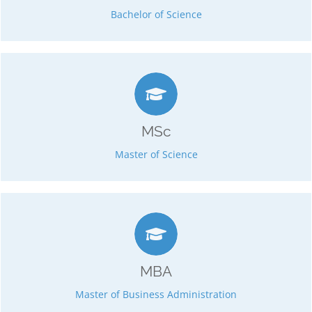
Business & Management
Bachelor of Science
mind. 14 Monate / max. 7 Jahre
4 Semester
120 ECTS
MSc
3 Spezifikationen
Master of Science
mind. 14 Monate / max. 7 Jahre
4 Semester
120 ECTS
MBA
20 Spezifikationen
Master of Business Administration