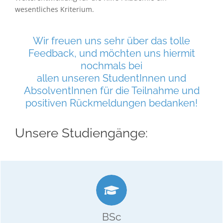
wesentliches Kriterium.
Wir freuen uns sehr über das tolle
Feedback, und möchten uns hiermit
nochmals bei
allen unseren StudentInnen und
AbsolventInnen für die Teilnahme und
positiven Rückmeldungen bedanken!
Unsere Studiengänge:
mind. 21 Monate / max. 7 Jahre
6 Semester
180 ECTS
BSc