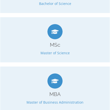
Business & Management
Bachelor of Science
mind. 14 Monate / max. 7 Jahre
4 Semester
120 ECTS
MSc
3 Spezifikationen
Master of Science
mind. 14 Monate / max. 7 Jahre
4 Semester
120 ECTS
MBA
20 Spezifikationen
Master of Business Administration