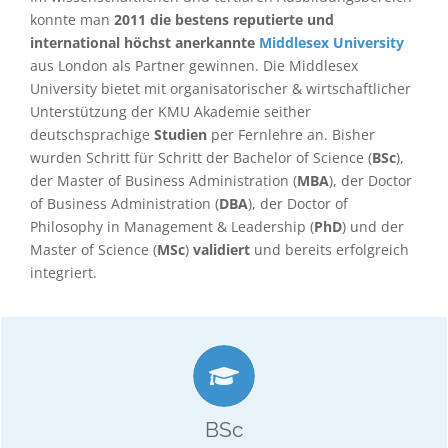
konnte man
2011 die bestens reputierte und
international höchst anerkannte
Middlesex University
aus London als Partner gewinnen. Die Middlesex
University bietet mit organisatorischer & wirtschaftlicher
Unterstützung der KMU Akademie seither
deutschsprachige
Studien
per Fernlehre an. Bisher
wurden Schritt für Schritt der Bachelor of Science (
BSc
),
der Master of Business Administration (
MBA
), der Doctor
of Business Administration (
DBA
), der Doctor of
Philosophy in Management & Leadership (
PhD
) und der
Master of Science (
MSc
)
validiert
und bereits erfolgreich
integriert.
mind. 21 Monate / max. 7 Jahre
6 Semester
180 ECTS
BSc