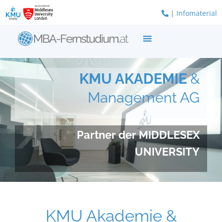
Zum
|
Infomaterial
Inhalt
springen
KMU AKADEMIE
&
Management AG
Partner der MIDDLESEX
UNIVERSITY
KMU Akademie &