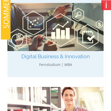
SOMMERAKTION
ℹ
Digital Business & Innovation
Allgemeines wirtschaftliches Studium gekoppelt
mit Digital Business, Digital Innovation und Big
Data.
mehr erfahren…
Digital Business & Innovation
Fernstudium | MBA
Bildungs­­management