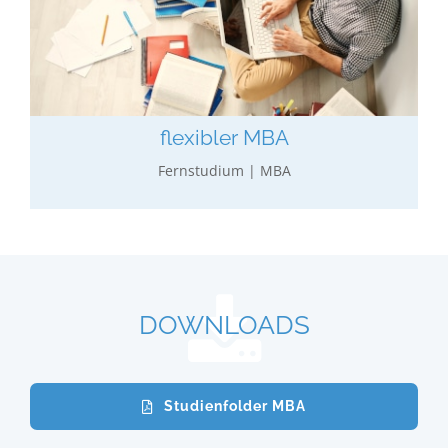
Flexibler MBA
Allgemeines wirtschaftliches Studium mit
Möglichkeit zur individuellen Vertiefung (= freie,
flexible Modulwahl).
mehr erfahren…
flexibler MBA
Fernstudium | MBA
DOWNLOADS
Studienfolder MBA