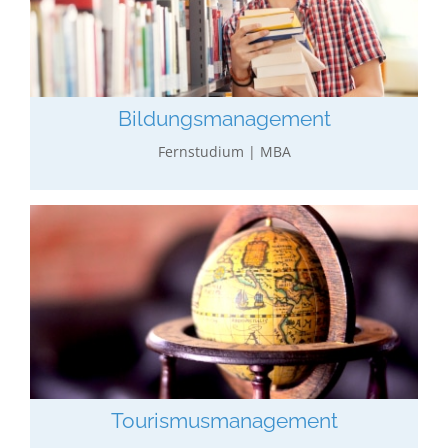
Allgemeines wirtschaftliches Studium in
Verbindung mit Aspekten des Bildungsbereichs in
Ökonomie, Politik, Management und Marketing.
mehr erfahren…
Bildungs­­management
Fernstudium | MBA
Tourismus­­management
Allgemeines wirtschaftliches Studium in
Verbindung mit Management & Marketing im
Tourismus und Aspekten der Freizeitorganisation.
mehr erfahren…
Tourismus­­management