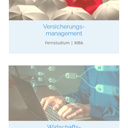
Wirtschaftl. Ausbildung verbunden mit Grundl. der
Versicherungs-ökonomie, -recht, -industrie 4.0.
mehr erfahren…
Versicherungs-
management
Fernstudium | MBA
Wirtschaftsinformatik
Wirtschaftliches Grundstudium in Verbindung mit
IT Management, IT Modeling und IT Economics.
mehr erfahren…
Wirtschafts-