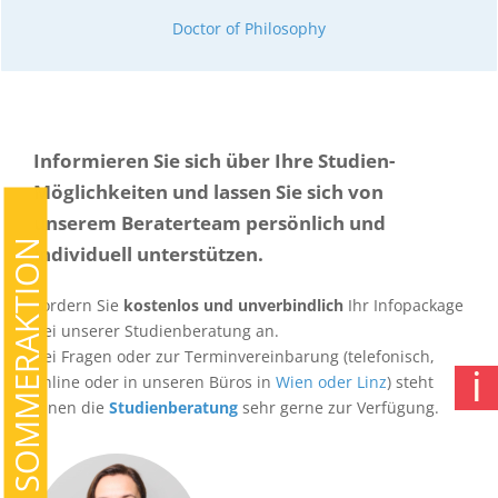
Doctor of Philosophy
Doctor of Philosophy
Informieren Sie sich über Ihre Studien-
Möglichkeiten und lassen Sie sich von
unserem Beraterteam persönlich und
SOMMERAKTION
individuell unterstützen.
Fordern Sie
kostenlos und unverbindlich
Ihr Infopackage
bei unserer Studienberatung an.
Bei Fragen oder zur Terminvereinbarung (telefonisch,
ℹ
online oder in unseren Büros in
Wien oder Linz
) steht
Ihnen die
Studienberatung
sehr gerne zur Verfügung.